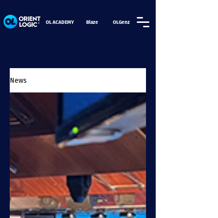
OL ACADEMY
Blaze
OLGenz
News