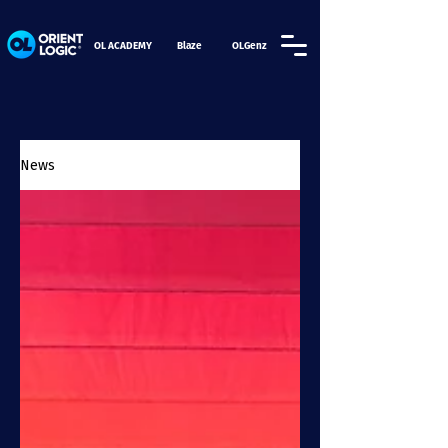
OL ACADEMY
Blaze
OLGenz
News